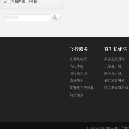
心（东荷西柳）8号馆
飞行服务
直升机销售
直升机租赁
罗宾逊直升机
飞行体验
贝尔直升机
飞行员培训
欧洲直升机
农林作业
施瓦泽直升机
直升机飞行婚礼
阿古斯特直升机
航空拍摄
Copyright © 2002-201